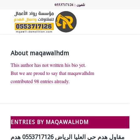
تلفون : 0553717126
About
maqawalhdm
This author has not written his bio yet.
But we are proud to say that
maqawalhdm
contributed 98 entries already.
ENTRIES BY MAQAWALHDM
مقاول هدم حي العليا الرياض 0553717126 هدم