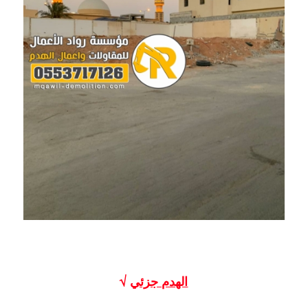
الهدم جزئي
√