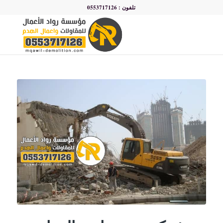
تلفون : 0553717126